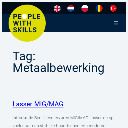
Ga
naar
de
inhoud
Tag:
Metaalbewerking
Lasser MIG/MAG
Introductie Ben jij een ervaren MIG/MAG Lasser en op
zoek naar een stabiele baan binnen een moderne