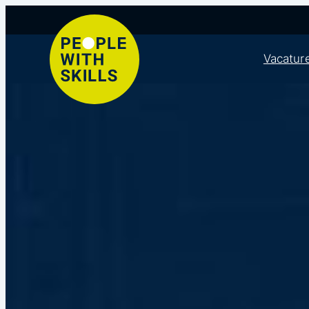
Ga
naar
Vacatur
de
inhoud