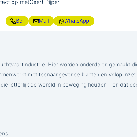
tact op met
Geert Pijper
Bel
Mail
WhatsApp
luchtvaartindustrie. Hier worden onderdelen gemaakt die 
, samenwerkt met toonaangevende klanten en volop inze
ie letterlijk de wereld in beweging houden – en dat doe 
ens