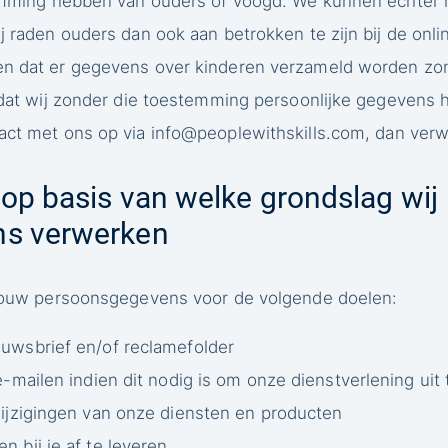
temming hebben van ouders of voogd. We kunnen echter n
 raden ouders dan ook aan betrokken te zijn bij de onlin
n dat er gegevens over kinderen verzameld worden zon
t dat wij zonder die toestemming persoonlijke gegevens
act met ons op via
info@peoplewithskills.com
, dan verw
 op basis van welke grondslag wij
s verwerken
 jouw persoonsgegevens voor de volgende doelen:
uwsbrief en/of reclamefolder
e-mailen indien dit nodig is om onze dienstverlening ui
wijzigingen van onze diensten en producten
 bij je af te leveren