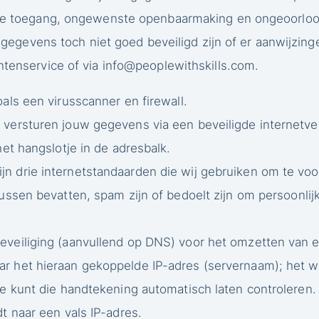
de toegang, ongewenste openbaarmaking en ongeoorloof
w gegevens toch niet goed beveiligd zijn of er aanwijzin
ntenservice of via
info@peoplewithskills.com
.
als een virusscanner en firewall.
versturen jouw gegevens via een beveiligde internetverb
het hangslotje in de adresbalk.
 drie internetstandaarden die wij gebruiken om te voo
russen bevatten, spam zijn of bedoelt zijn om persoonlij
eveiliging (aanvullend op DNS) voor het omzetten van
r het hieraan gekoppelde IP-adres (servernaam); het w
Je kunt die handtekening automatisch laten controlere
t naar een vals IP-adres.