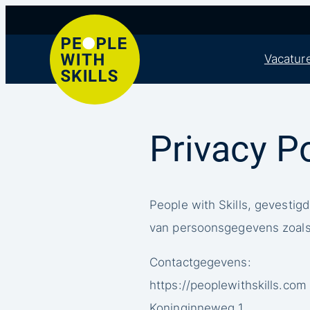
Ga
naar
Vacatur
de
inhoud
Privacy Po
People with Skills, gevestig
van persoonsgegevens zoals 
Contactgegevens:
https://peoplewithskills.com
Koninginneweg 1