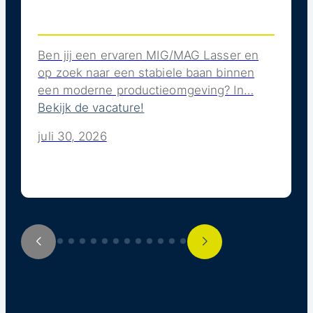
Ben jij een ervaren MIG/MAG Lasser en
op zoek naar een stabiele baan binnen
een moderne productieomgeving? In…
Bekijk de vacature!
juli 30, 2026