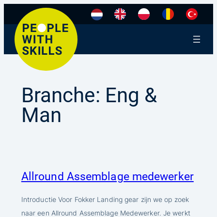
Ga
naar
de
inhoud
Branche:
Eng &
Man
Allround Assemblage medewerker
Introductie Voor Fokker Landing gear zijn we op zoek
naar een Allround Assemblage Medewerker. Je werkt