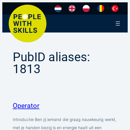
Ga
naar
de
inhoud
PubID aliases:
1813
Operator
Introductie Ben jij iemand die graag nauwkeurig werkt,
met je handen bezig is en energie haalt uit een