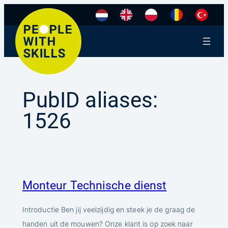
Ga
naar
de
inhoud
PubID aliases:
1526
Monteur Technische dienst
Introductie Ben jij veelzijdig en steek je de graag de
handen uit de mouwen? Onze klant is op zoek naar