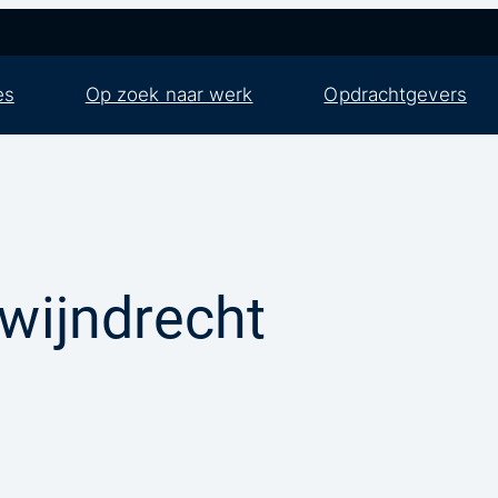
es
Op zoek naar werk
Opdrachtgevers
wijndrecht